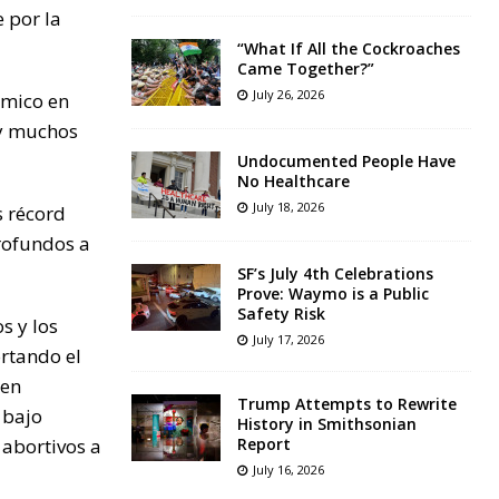
 por la
“What If All the Cockroaches
Came Together?”
July 26, 2026
ómico en
 y muchos
Undocumented People Have
No Healthcare
July 18, 2026
s récord
profundos a
SF’s July 4th Celebrations
Prove: Waymo is a Public
Safety Risk
s y los
July 17, 2026
ortando el
uen
Trump Attempts to Rewrite
 bajo
History in Smithsonian
 abortivos a
Report
July 16, 2026