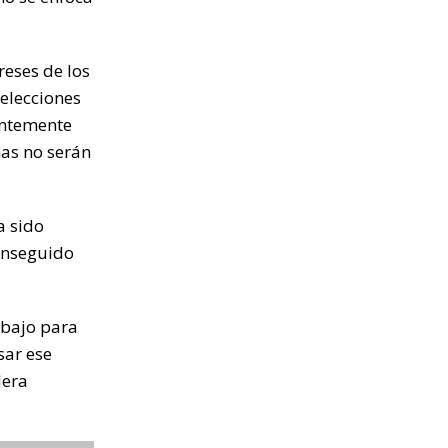
reses de los
elecciones
entemente
nas no serán
a sido
conseguido
abajo para
sar ese
dera