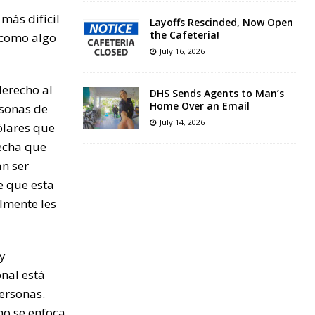
más difícil
Layoffs Rescinded, Now Open
the Cafeteria!
 como algo
July 16, 2026
derecho al
DHS Sends Agents to Man’s
Home Over an Email
rsonas de
July 14, 2026
dólares que
echa que
an ser
e que esta
lmente les
 y
nal está
ersonas.
no se enfoca