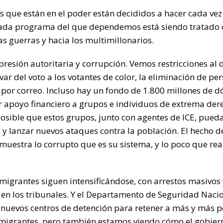
 que están en el poder están decididos a hacer cada vez 
 Cada programa del que dependemos está siendo tratado
as guerras y hacia los multimillonarios.
resión autoritaria y corrupción. Vemos restricciones al 
ivar del voto a los votantes de color, la eliminación de pe
to por correo. Incluso hay un fondo de 1.800 millones de 
 apoyo financiero a grupos e individuos de extrema der
posible que estos grupos, junto con agentes de ICE, pued
 y lanzar nuevos ataques contra la población. El hecho d
uestra lo corrupto que es su sistema, y lo poco que rea
nmigrantes siguen intensificándose, con arrestos masivos
en los tribunales. Y el Departamento de Seguridad Nacio
 nuevos centros de detención para retener a más y más p
inmigrantes, pero también estamos viendo cómo el gobier