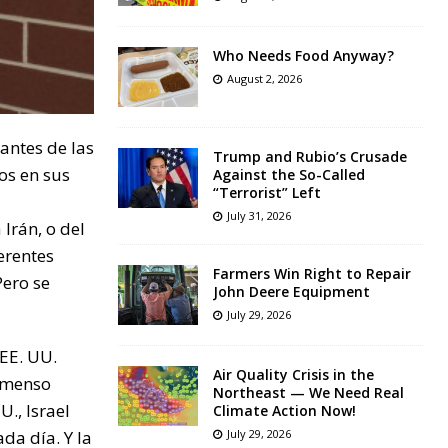
Who Needs Food Anyway?
August 2, 2026
antes de las
Trump and Rubio’s Crusade
os en sus
Against the So-Called
“Terrorist” Left
July 31, 2026
Irán, o del
erentes
Farmers Win Right to Repair
Pero se
John Deere Equipment
July 29, 2026
 EE. UU.
Air Quality Crisis in the
inmenso
Northeast — We Need Real
., Israel
Climate Action Now!
da día. Y la
July 29, 2026